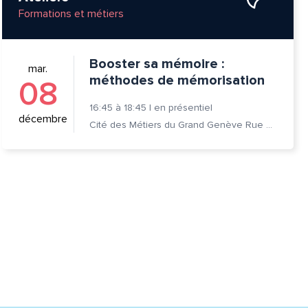
Formations et métiers
Booster sa mémoire :
mar.
méthodes de mémorisation
08
16:45
à
18:45
|
en présentiel
décembre
Cité des Métiers du Grand Genève Rue Prévost-Martin 6 1205 Genève