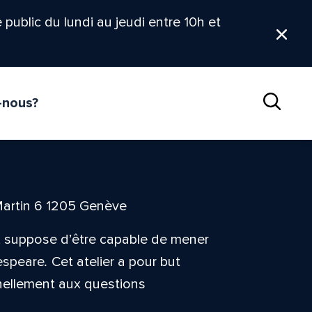
le public du lundi au jeudi entre 10h et
Ferm
-nous?
Reche
Martin 6 1205 Genève
s, suppose d’être capable de mener
espeare
.
Cet atelier a pour but
nnellement aux questions