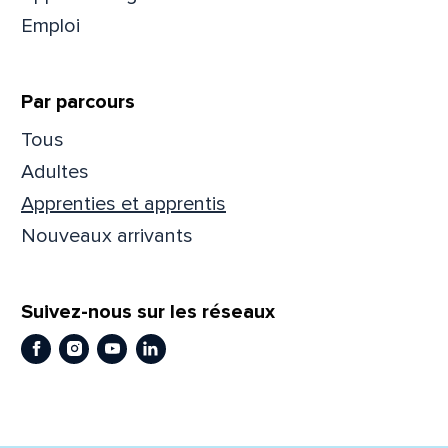
Emploi
Prén
Par parcours
Adres
Tous
Adultes
Apprenties et apprentis
Mess
Comm
Nouveaux arrivants
Suivez-nous sur les réseaux
Facebook
Instagram
Youtube
LinkedIn
En
En