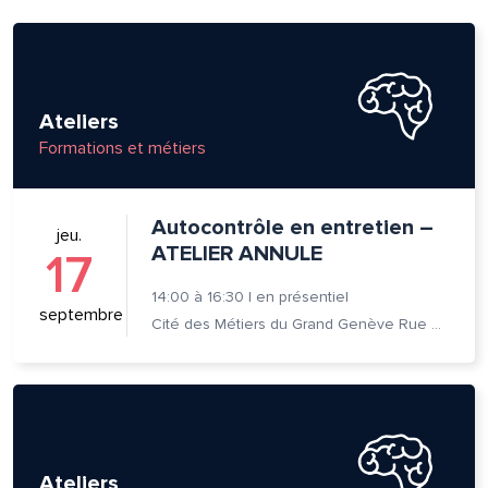
Ateliers
Formations et métiers
Autocontrôle en entretien –
jeu.
ATELIER ANNULE
17
14:00
à
16:30
|
en présentiel
septembre
Cité des Métiers du Grand Genève Rue Prévost-Martin 6 1205 Genève
lle est la pertinence de ce
ge?
Ateliers