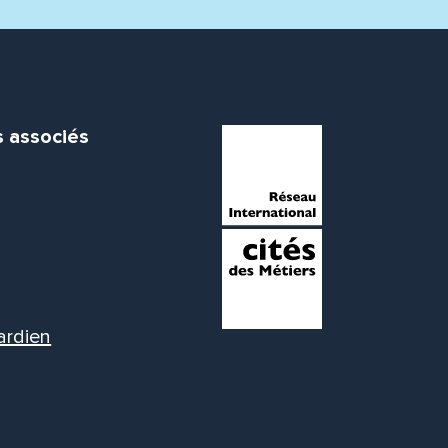
s associés
ardien