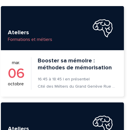
Ateliers
Formations et métiers
Booster sa mémoire :
mar.
méthodes de mémorisation
06
16:45
à
18:45
|
en présentiel
octobre
Cité des Métiers du Grand Genève Rue Prévost-Martin 6 1205 Genève
tte
Ateliers