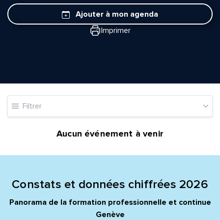
Ajouter à mon agenda
Imprimer
Quelle est la pertinence de cette page?
Filtrer
Prénom et nom*
Aucun événement à venir
Adresse e-mail*
Constats et données chiffrées 2026
Message*
Commentaire*
Panorama de la formation professionnelle et continue
Genève