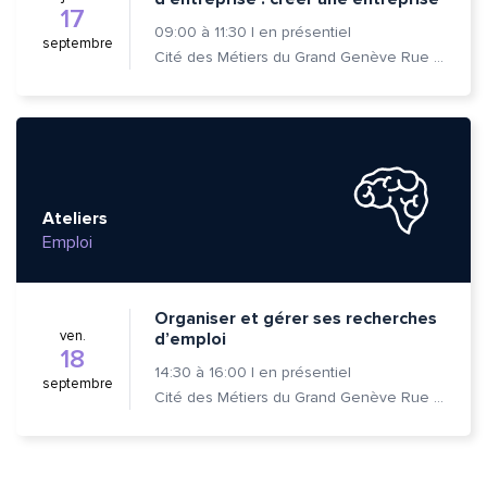
17
09:00
à
11:30
|
en présentiel
septembre
Cité des Métiers du Grand Genève Rue Prévost-Martin 6 1205 Genève
Ateliers
Emploi
Organiser et gérer ses recherches
ven.
d’emploi
18
14:30
à
16:00
|
en présentiel
septembre
Cité des Métiers du Grand Genève Rue Prévost-Martin 6 1205 Genève