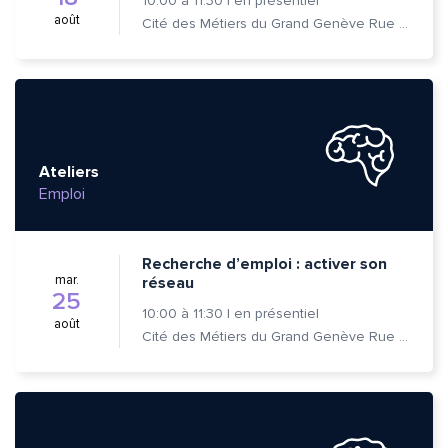
10:00
à
11:30
|
en présentiel
août
Cité des Métiers du Grand Genève Rue Prévost-Martin 6 1205 Genève
Ateliers
Emploi
Recherche d’emploi : activer son
mar.
réseau
25
10:00
à
11:30
|
en présentiel
août
Cité des Métiers du Grand Genève Rue Prévost-Martin 6 1205 Genève