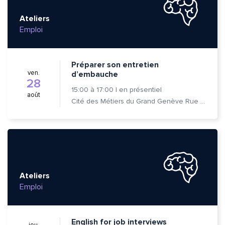
Ateliers
Emploi
Préparer son entretien
ven.
d’embauche
28
15:00
à
17:00
|
en présentiel
août
Cité des Métiers du Grand Genève Rue Prévost-Martin 6 1205 Genève
Quelle est la pertinence de cette page?
Prénom et nom*
Ateliers
Emploi
Adresse e-mail*
English for job interviews