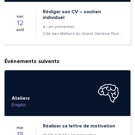
Rédiger son CV – soutien
mer.
individuel
12
à
|
en présentiel
août
Cité des Métiers du Grand Genève Rue Prévost-Martin 6 1205 Genève
Événements suivants
Ateliers
Emploi
Réaliser sa lettre de motivation
mar.
18