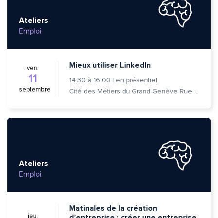
Ateliers
Emploi
Mieux utiliser LinkedIn
ven.
11
14:30
à
16:00
|
en présentiel
septembre
Cité des Métiers du Grand Genève Rue Prévost-Martin 6 1205 Genève
Ateliers
Emploi
Matinales de la création
jeu.
d’entreprise : créer une entreprise