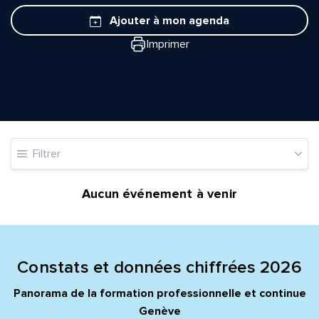
Ajouter à mon agenda
Imprimer
Quelle est la pertinence de cette page?
Filtrer
Prénom et nom*
Aucun événement à venir
Adresse e-mail*
Constats et données chiffrées 2026
Message*
Commentaire*
Panorama de la formation professionnelle et continue
Genève