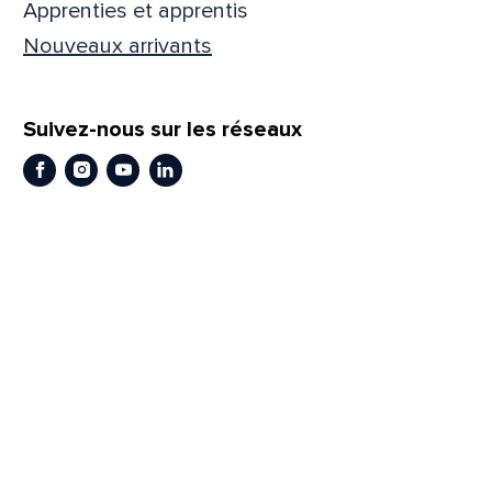
Apprenties et apprentis
Prén
Nouveaux arrivants
Suivez-nous sur les réseaux
Adres
Facebook
Instagram
Youtube
LinkedIn
Mess
Comm
En
En