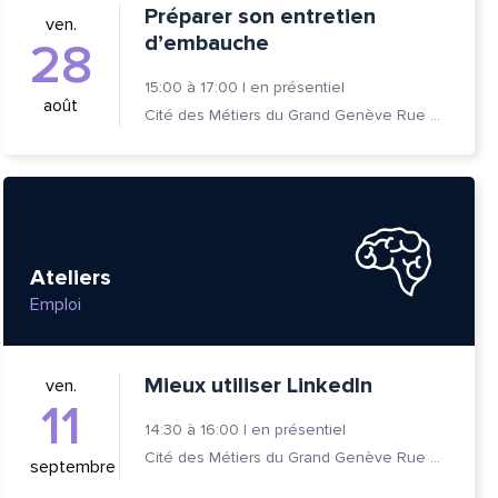
Préparer son entretien
ven.
d’embauche
28
15:00
à
17:00
|
en présentiel
août
Cité des Métiers du Grand Genève Rue Prévost-Martin 6 1205 Genève
Ateliers
Emploi
Mieux utiliser LinkedIn
ven.
tte
11
14:30
à
16:00
|
en présentiel
Cité des Métiers du Grand Genève Rue Prévost-Martin 6 1205 Genève
septembre