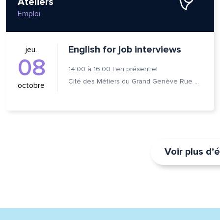
Ateliers
Emploi
English for job interviews
jeu.
08
14:00
à
16:00
|
en présentiel
Cité des Métiers du Grand Genève Rue Prévost-Martin 6 1205 Genève
octobre
Voir plus d