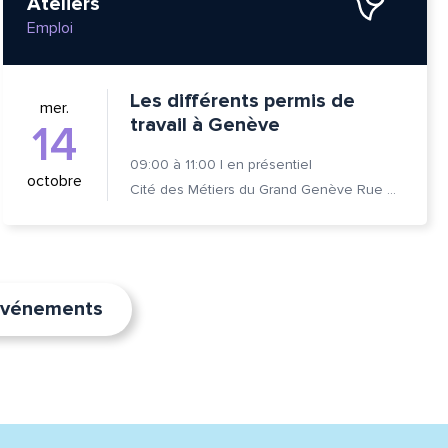
Ateliers
Emploi
Les différents permis de
mer.
travail à Genève
14
09:00
à
11:00
|
en présentiel
octobre
Cité des Métiers du Grand Genève Rue Prévost-Martin 6 1205 Genève
’événements