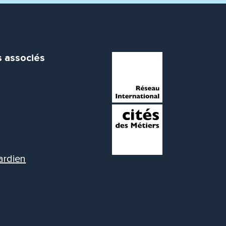
s associés
ardien