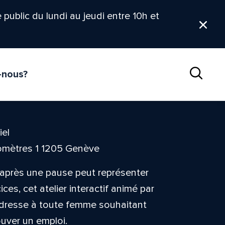
le public du lundi au jeudi entre 10h et
Ferm
-nous?
Reche
iel
omètres 1 1205 Genève
après une pause peut représenter
es, cet atelier interactif animé par
’adresse à toute femme souhaitant
ouver un emploi.