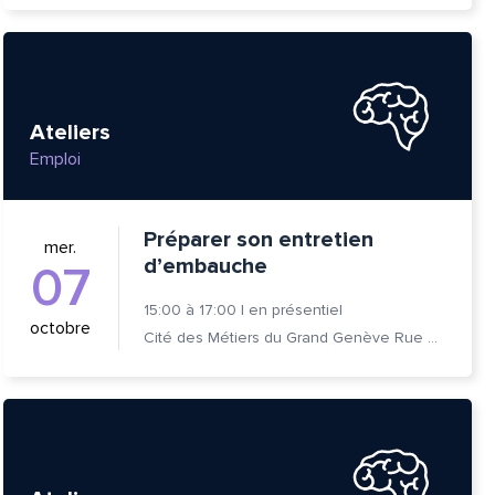
Ateliers
Emploi
Préparer son entretien
mer.
d’embauche
07
15:00
à
17:00
|
en présentiel
octobre
Cité des Métiers du Grand Genève Rue Prévost-Martin 6 1205 Genève