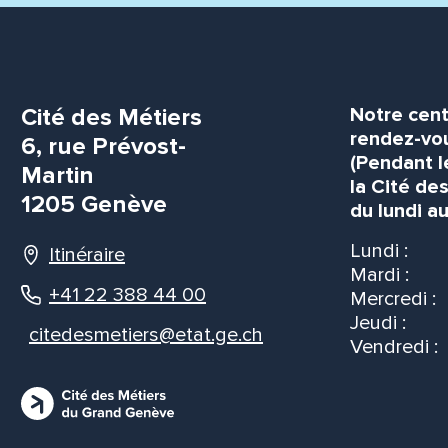
Cité des Métiers
Notre cent
rendez-vou
6, rue Prévost-
(Pendant l
Martin
la Cité de
1205 Genève
du lundi au
Lundi :
Itinéraire
Mardi :
+41 22 388 44 00
Mercredi :
Jeudi :
citedesmetiers@etat.ge.ch
Vendredi :