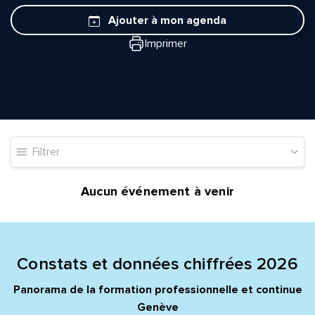
Ajouter à mon agenda
Imprimer
Quelle est la pertinence de cette page?
Filtrer
Prénom et nom*
Aucun événement à venir
Adresse e-mail*
Constats et données chiffrées 2026
Message*
Commentaire*
Panorama de la formation professionnelle et continue
Genève