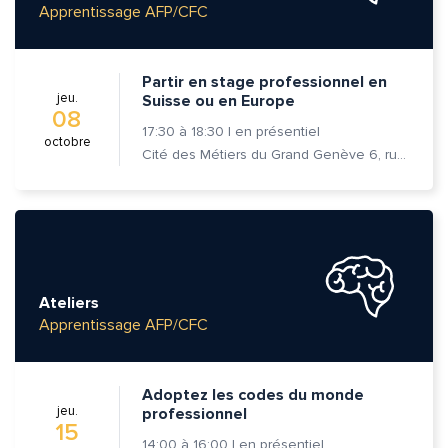
Apprentissage AFP/CFC
Partir en stage professionnel en
jeu.
Suisse ou en Europe
08
Quelle est la pertinence de cette page?
17:30
à
18:30
|
en présentiel
octobre
Cité des Métiers du Grand Genève 6, rue Prévost-Martin 1205 Genève
Prénom et nom*
Adresse e-mail*
Ateliers
Apprentissage AFP/CFC
Message*
Commentaire*
Adoptez les codes du monde
jeu.
professionnel
15
14:00
à
16:00
|
en présentiel