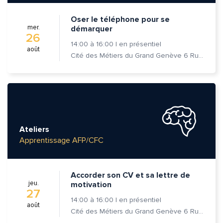
Oser le téléphone pour se
mer.
démarquer
26
14:00
à
16:00
|
en présentiel
août
Cité des Métiers du Grand Genève 6 Rue Prévost-Martin 1205 Genève
Ateliers
Apprentissage AFP/CFC
Accorder son CV et sa lettre de
jeu.
motivation
27
14:00
à
16:00
|
en présentiel
août
Cité des Métiers du Grand Genève 6 Rue Prévost-Martin 1205 Genève