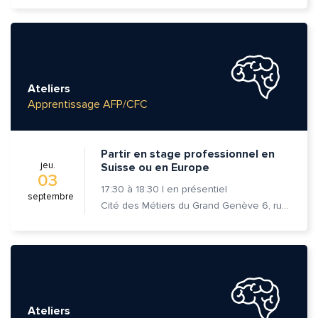
Ateliers
Apprentissage AFP/CFC
Partir en stage professionnel en
jeu.
Suisse ou en Europe
03
17:30
à
18:30
|
en présentiel
septembre
Cité des Métiers du Grand Genève 6, rue Prévost-Martin 1205 Genève
Ateliers