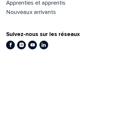
Apprenties et apprentis
Prén
Nouveaux arrivants
Suivez-nous sur les réseaux
Adres
Facebook
Instagram
Youtube
LinkedIn
Mess
Comm
En
En