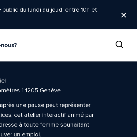
le public du lundi au jeudi entre 10h et
Ferm
-nous?
Reche
iel
omètres 1 1205 Genève
après une pause peut représenter
es, cet atelier interactif animé par
’adresse à toute femme souhaitant
ouver un emploi.