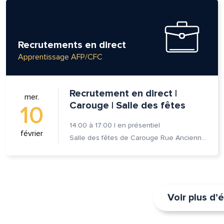
Recrutements en direct
Apprentissage AFP/CFC
Recrutement en direct |
mer.
Carouge | Salle des fêtes
10
14:00
à
17:00
|
en présentiel
février
Salle des fêtes de Carouge Rue Ancienne 37, 1227 Carouge
Voir plus d