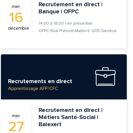
Recrutement en direct |
mer.
Banque | OFPC
16
14:00
à
18:00
|
en présentiel
décembre
OFPC Rue Prévost-Martin 6 1205 Genève
Recrutements en direct
Apprentissage AFP/CFC
tte
Recrutement en direct |
mer.
Métiers Santé-Social |
27
Balexert