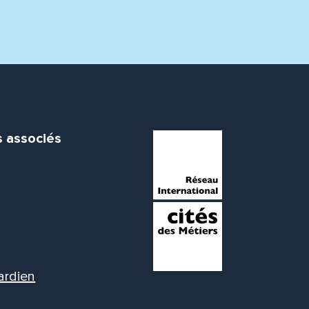
s associés
ardien