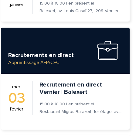
15:00
à
18:00
|
en présentiel
janvier
Balexert, av. Louis-Casaï 27, 1209 Vernier
Recrutements en direct
Apprentissage AFP/CFC
Recrutement en direct
mer.
Vernier | Balexert
03
15:00
à
18:00
|
en présentiel
février
Restaurant Migros Balexert, 1er étage, av. Louis-Casaï 27, 1209 Vernier