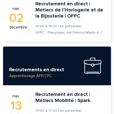
Recrutement en direct |
mer.
Métiers de l’Horlogerie et de
02
la Bijouterie | OFPC
14:00
à
18:00
|
en présentiel
décembre
OFPC - Plainpalais, rue Prévost-Martin 6, 1205 Genève
Recrutements en direct
Apprentissage AFP/CFC
lle est la pertinence de ce
Recrutement en direct |
mer.
Métiers Mobilité | Spark
13
ge?
14:00
à
17:00
|
en présentiel