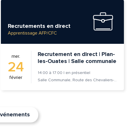
Recrutements en direct
Apprentissage AFP/CFC
Recrutement en direct | Plan-
mer.
les-Ouates | Salle communale
24
14:00
à
17:00
|
en présentiel
février
Salle Communale, Route des Chevaliers-de-Malte 7, 1228 Plan-les-Ouates
’événements