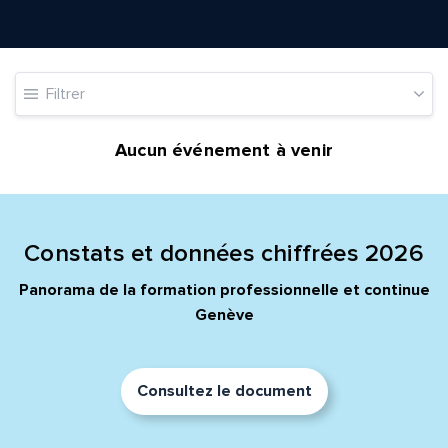
Filtrer
Quelle est la pertinence de cette page?
Aucun événement à venir
Prénom et nom*
Adresse e-mail*
Constats et données chiffrées 2026
Panorama de la formation professionnelle et continue
Genève
Message*
Commentaire*
Consultez le document