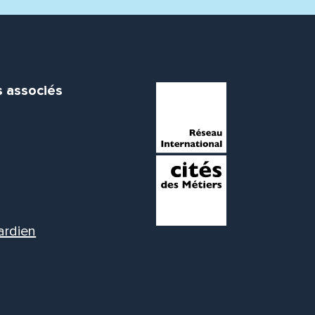
s associés
ardien