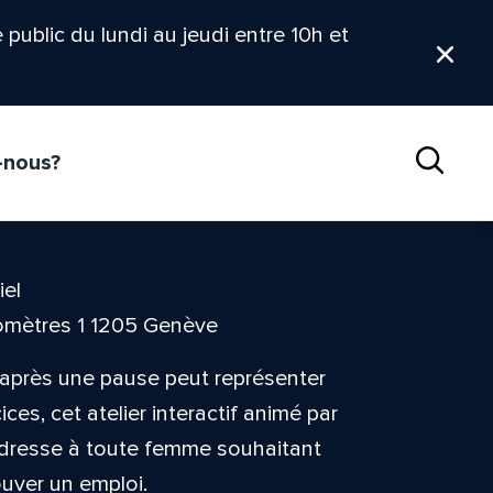
le public du lundi au jeudi entre 10h et
Ferm
-nous?
Reche
iel
omètres 1 1205 Genève
après une pause peut représenter
es, cet atelier interactif animé par
’adresse à toute femme souhaitant
ouver un emploi.