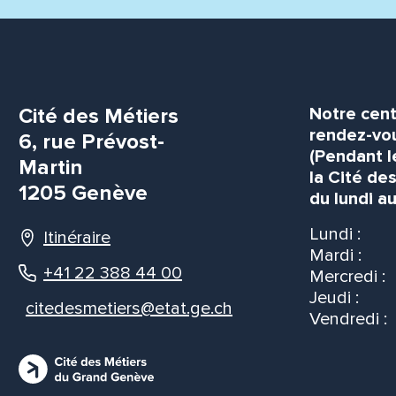
Cité des Métiers
Notre cent
rendez-vou
6, rue Prévost-
(Pendant l
Martin
la Cité de
1205 Genève
du lundi au
Lundi :
Itinéraire
Mardi :
+41 22 388 44 00
Mercredi :
Jeudi :
citedesmetiers@etat.ge.ch
Vendredi :