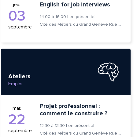
English for job interviews
jeu.
03
14:00
à
16:00
|
en présentiel
Cité des Métiers du Grand Genève Rue Prévost-Martin 6 1205 Genève
septembre
Ateliers
Emploi
Projet professionnel :
mar.
tte
comment le construire ?
22
12:30
à
13:30
|
en présentiel
septembre
Cité des Métiers du Grand Genève Rue Prévost-Martin 6 1205 Genève