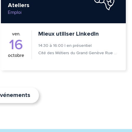
Ateliers
Emploi
Mieux utiliser LinkedIn
ven.
16
14:30
à
16:00
|
en présentiel
Cité des Métiers du Grand Genève Rue Prévost-Martin 6 1205 Genève
octobre
’événements