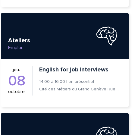
Ateliers
Emploi
English for job interviews
jeu.
08
14:00
à
16:00
|
en présentiel
Cité des Métiers du Grand Genève Rue Prévost-Martin 6 1205 Genève
octobre