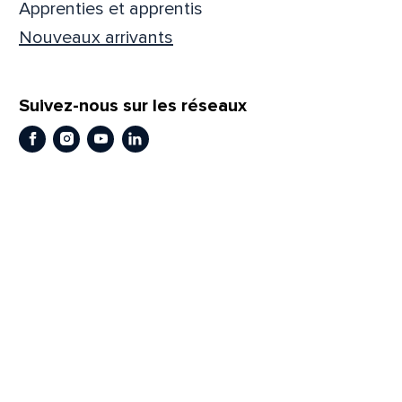
Apprenties et apprentis
Prén
Nouveaux arrivants
Suivez-nous sur les réseaux
Adres
Facebook
Instagram
Youtube
LinkedIn
Mess
Comm
En
En