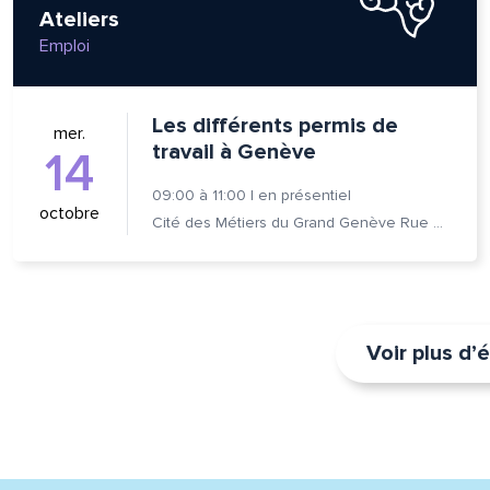
Ateliers
Emploi
Les différents permis de
mer.
travail à Genève
14
09:00
à
11:00
|
en présentiel
octobre
Cité des Métiers du Grand Genève Rue Prévost-Martin 6 1205 Genève
Voir plus d