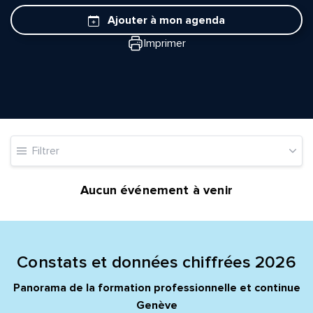
Ajouter à mon agenda
Imprimer
Quelle est la pertinence de cette page?
Filtrer
Prénom et nom*
Aucun événement à venir
Adresse e-mail*
Constats et données chiffrées 2026
Message*
Commentaire*
Panorama de la formation professionnelle et continue
Genève