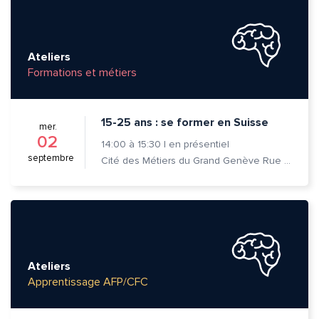
Ateliers
Formations et métiers
15-25 ans : se former en Suisse
mer.
02
14:00
à
15:30
|
en présentiel
septembre
Cité des Métiers du Grand Genève Rue Prévost-Martin 6 1205 Genève
Ateliers
Apprentissage AFP/CFC