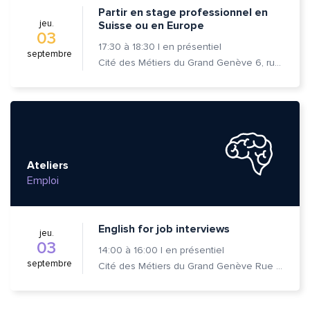
Partir en stage professionnel en
jeu.
Suisse ou en Europe
03
17:30
à
18:30
|
en présentiel
septembre
Cité des Métiers du Grand Genève 6, rue Prévost-Martin 1205 Genève
Ateliers
Emploi
English for job interviews
jeu.
03
14:00
à
16:00
|
en présentiel
septembre
Cité des Métiers du Grand Genève Rue Prévost-Martin 6 1205 Genève