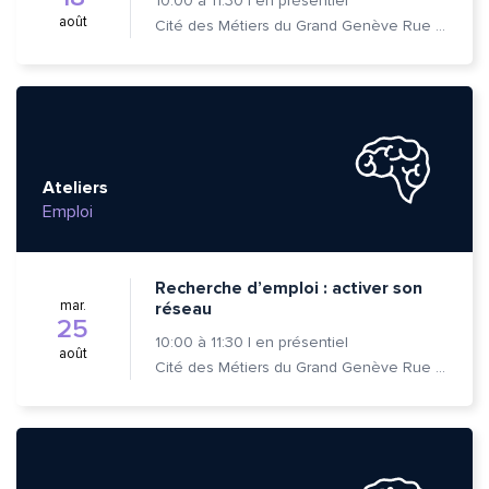
10:00
à
11:30
|
en présentiel
août
Cité des Métiers du Grand Genève Rue Prévost-Martin 6 1205 Genève
Ateliers
Emploi
Recherche d’emploi : activer son
mar.
réseau
25
10:00
à
11:30
|
en présentiel
août
Cité des Métiers du Grand Genève Rue Prévost-Martin 6 1205 Genève