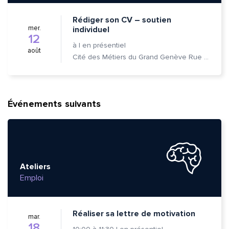
Rédiger son CV – soutien
mer.
individuel
12
à
|
en présentiel
août
Cité des Métiers du Grand Genève Rue Prévost-Martin 6 1205 Genève
Événements suivants
Ateliers
Emploi
Réaliser sa lettre de motivation
mar.
18