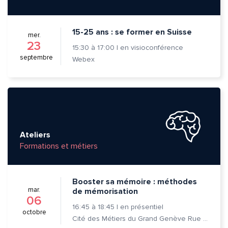
15-25 ans : se former en Suisse
mer.
Quelle est la pertinence de cette page?
23
15:30
à
17:00
|
en visioconférence
septembre
Webex
Prénom et nom*
Adresse e-mail*
Ateliers
Formations et métiers
Message*
Commentaire*
Booster sa mémoire : méthodes
mar.
de mémorisation
06
16:45
à
18:45
|
en présentiel
octobre
Cité des Métiers du Grand Genève Rue Prévost-Martin 6 1205 Genève