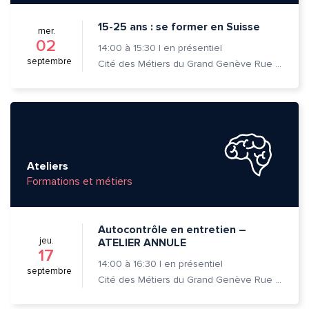
15-25 ans : se former en Suisse
mer.
02
14:00
à
15:30
|
en présentiel
septembre
Cité des Métiers du Grand Genève Rue Prévost-Martin 6 1205 Genève
Ateliers
Formations et métiers
Autocontrôle en entretien –
jeu.
ATELIER ANNULE
17
14:00
à
16:30
|
en présentiel
septembre
Cité des Métiers du Grand Genève Rue Prévost-Martin 6 1205 Genève