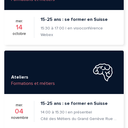
15-25 ans : se former en Suisse
mer.
14
15:30
à
17:00
|
en visioconférence
octobre
Webex
Ateliers
Formations et métiers
15-25 ans : se former en Suisse
mer.
04
14:00
à
15:30
|
en présentiel
novembre
Cité des Métiers du Grand Genève Rue Prévost-Martin 6 1205 Genève