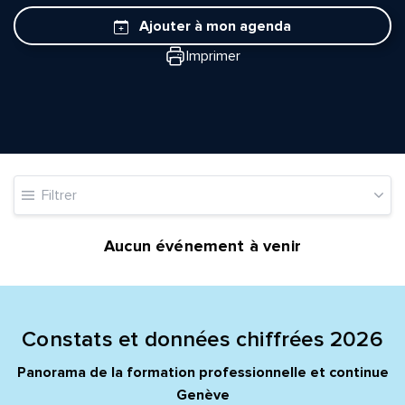
Ajouter à mon agenda
Imprimer
Quelle est la pertinence de cette page?
Filtrer
Prénom et nom*
Aucun événement à venir
Adresse e-mail*
Constats et données chiffrées 2026
Message*
Commentaire*
Panorama de la formation professionnelle et continue
Genève