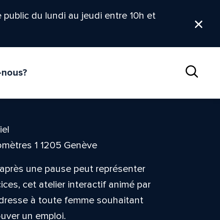
le public du lundi au jeudi entre 10h et
Ferm
-nous?
Reche
iel
omètres 1 1205 Genève
après une pause peut représenter
es, cet atelier interactif animé par
’adresse à toute femme souhaitant
ouver un emploi.