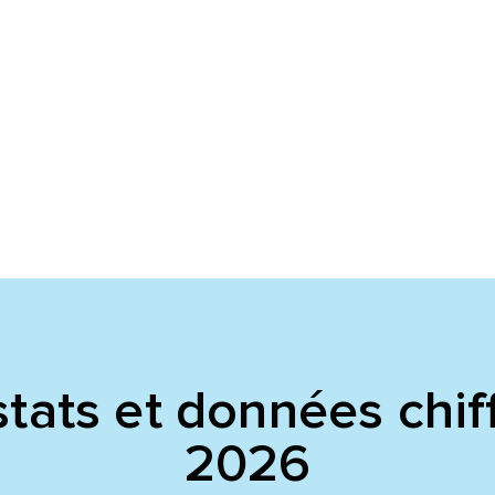
voyer
voyer
tats et données chif
2026