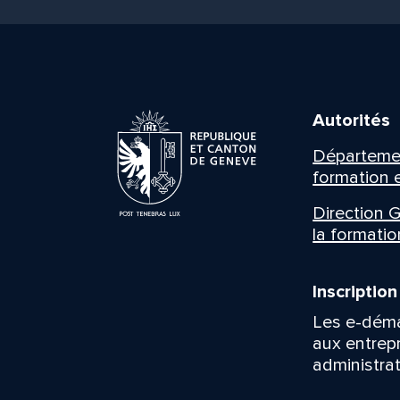
Autorités
Département
formation e
Direction G
la formatio
Inscriptio
Les e-déma
aux entrep
administrat