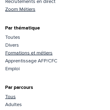
Recrutements en direct
Zoom Métiers
Que
pa
Par thématique
Toutes
Prén
Divers
Formations et métiers
Apprentissage AFP/CFC
Adres
Emploi
Par parcours
Mess
Comm
Tous
Adultes