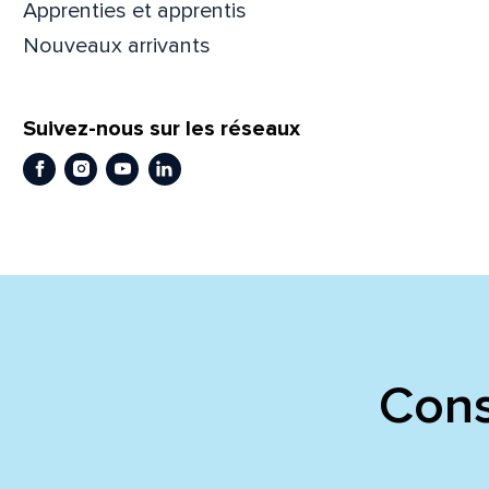
Apprenties et apprentis
Nouveaux arrivants
En
En
Suivez-nous sur les réseaux
Facebook
Instagram
Youtube
LinkedIn
Cons