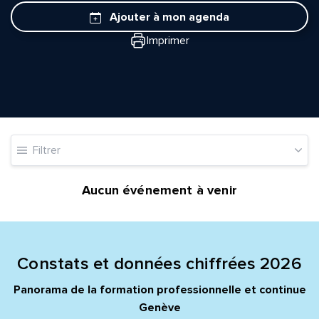
Ajouter à mon agenda
Imprimer
Filtrer
Aucun événement à venir
Constats et données chiffrées 2026
Quelle est la pertinence de cette page?
Panorama de la formation professionnelle et continue
Genève
Prénom et nom*