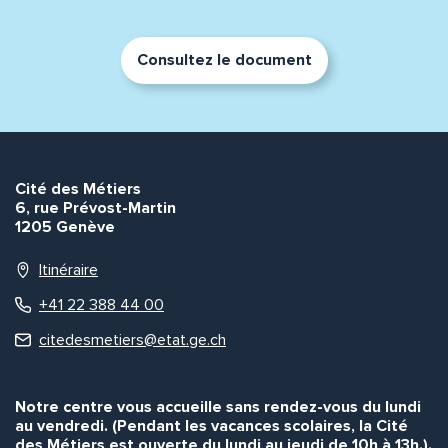
Consultez le document
Adresse e-mail*
Message*
Commentaire*
Cité des Métiers
6, rue Prévost-Martin
1205 Genève
Itinéraire
+41 22 388 44 00
Envoyer
Envoyer
citedesmetiers@etat.ge.ch
Notre centre vous accueille sans rendez-vous du lundi
au vendredi. (Pendant les vacances scolaires, la Cité
des Métiers est ouverte du lundi au jeudi de 10h à 13h.).