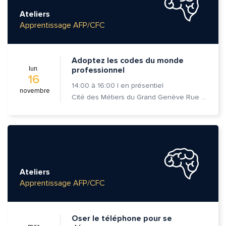
Ateliers
Apprentissage AFP/CFC
Adoptez les codes du monde
lun.
professionnel
16
14:00
à
16:00
|
en présentiel
novembre
Cité des Métiers du Grand Genève Rue Prévost-Martin 6 1205 Genève
Ateliers
Apprentissage AFP/CFC
Oser le téléphone pour se