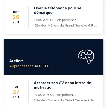
Oser le téléphone pour se
mer.
démarquer
26
14:00
à
16:00
|
en présentiel
août
Cité des Métiers du Grand Genève 6 Rue Prévost-Martin 1205 Genève
Ateliers
Apprentissage AFP/CFC
Accorder son CV et sa lettre de
jeu.
motivation
27
14:00
à
16:00
|
en présentiel
août
Cité des Métiers du Grand Genève 6 Rue Prévost-Martin 1205 Genève