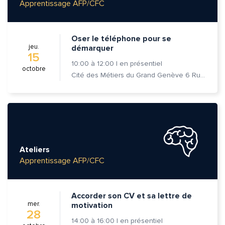
Apprentissage AFP/CFC
Oser le téléphone pour se
jeu.
démarquer
15
10:00
à
12:00
|
en présentiel
octobre
Cité des Métiers du Grand Genève 6 Rue Prévost-Martin 1205 Genève
Ateliers
Apprentissage AFP/CFC
Quelle est la pertinence de cette page?
Accorder son CV et sa lettre de
Prénom et nom*
mer.
motivation
28
14:00
à
16:00
|
en présentiel