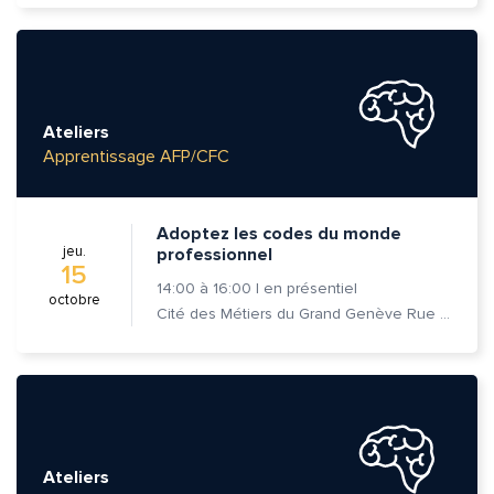
Ateliers
Apprentissage AFP/CFC
Adoptez les codes du monde
jeu.
professionnel
15
14:00
à
16:00
|
en présentiel
octobre
Cité des Métiers du Grand Genève Rue Prévost-Martin 6 1205 Genève
Ateliers