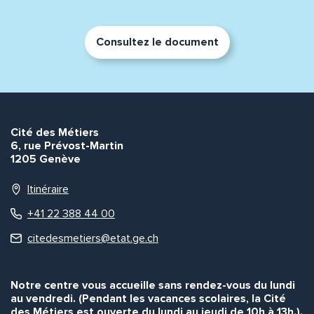
Consultez le document
Adresse e-mail*
Message*
Commentaire*
Cité des Métiers
6, rue Prévost-Martin
1205 Genève
Itinéraire
+41 22 388 44 00
Envoyer
Envoyer
citedesmetiers@etat.ge.ch
Notre centre vous accueille sans rendez-vous du lundi
au vendredi. (Pendant les vacances scolaires, la Cité
des Métiers est ouverte du lundi au jeudi de 10h à 13h.).