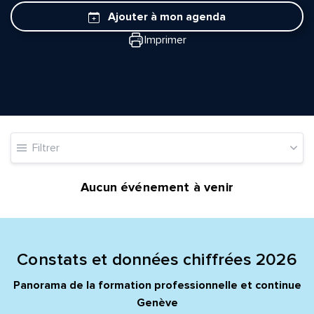
Ajouter à mon agenda
Imprimer
Filtrer
Aucun événement à venir
Constats et données chiffrées 2026
Quelle est la pertinence de cette page?
Panorama de la formation professionnelle et continue
Genève
Prénom et nom*