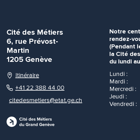
Cité des Métiers
Notre cent
rendez-vou
6, rue Prévost-
(Pendant l
Martin
la Cité de
1205 Genève
du lundi au
Lundi :
Itinéraire
Mardi :
+41 22 388 44 00
Mercredi :
Jeudi :
citedesmetiers@etat.ge.ch
Vendredi :