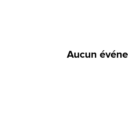
Aucun événe
lle est la pertinence de ce
ge?