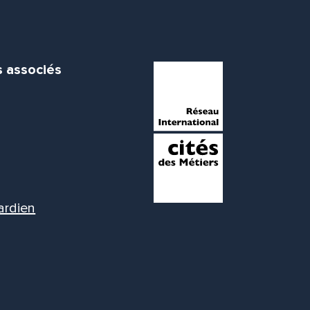
s associés
ardien