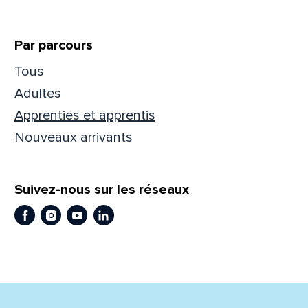
Prén
Par parcours
Tous
Adres
Adultes
Apprenties et apprentis
Nouveaux arrivants
Mess
Comm
Suivez-nous sur les réseaux
Facebook
Instagram
Youtube
LinkedIn
En
En