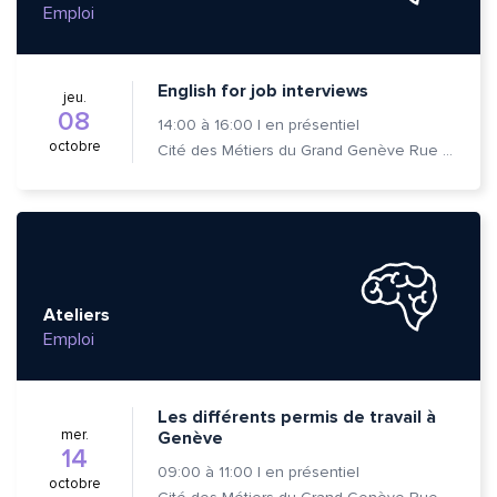
Emploi
English for job interviews
jeu.
08
14:00
à
16:00
|
en présentiel
octobre
Cité des Métiers du Grand Genève Rue Prévost-Martin 6 1205 Genève
Ateliers
Emploi
Les différents permis de travail à
mer.
Genève
14
09:00
à
11:00
|
en présentiel
octobre