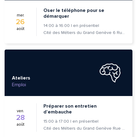
Oser le téléphone pour se
mer.
démarquer
26
14:00
à
16:00
|
en présentiel
août
Cité des Métiers du Grand Genève 6 Rue Prévost-Martin 1205 Genève
Ateliers
Emploi
Préparer son entretien
ven.
d’embauche
28
15:00
à
17:00
|
en présentiel
août
Cité des Métiers du Grand Genève Rue Prévost-Martin 6 1205 Genève