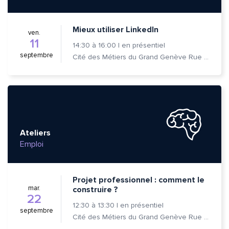
Mieux utiliser LinkedIn
ven.
11
14:30
à
16:00
|
en présentiel
septembre
Cité des Métiers du Grand Genève Rue Prévost-Martin 6 1205 Genève
Ateliers
Emploi
Quelle est la pertinence de cette page?
Projet professionnel : comment le
mar.
construire ?
Prénom et nom*
22
12:30
à
13:30
|
en présentiel
septembre
Cité des Métiers du Grand Genève Rue Prévost-Martin 6 1205 Genève