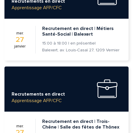
Recrutements en direct
Apprentissage AFP/CFC
Recrutement en direct | Métiers
mer.
Santé-Social | Balexert
27
15:00
à
18:00
|
en présentiel
janvier
Balexert, av. Louis-Casaï 27, 1209 Vernier
Recrutements en direct
Apprentissage AFP/CFC
Quelle est la pertinence de cette page?
Recrutement en direct | Trois-
Prénom et nom*
mer.
Chêne | Salle des fêtes de Thônex
27