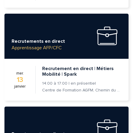
Recrutements en direct
Apprentissage AFP/CFC
Recrutement en direct | Métiers
mer.
Mobilité | Spark
13
14:00
à
17:00
|
en présentiel
janvier
Centre de Formation AGFM, Chemin du Champ-des-Filles 6A 1er étage, 1228 Plan-les-Ouates