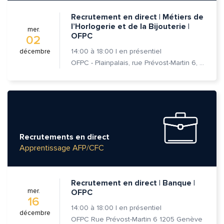
Recrutement en direct | Métiers de
l’Horlogerie et de la Bijouterie |
mer.
OFPC
02
14:00
à
18:00
|
en présentiel
décembre
OFPC - Plainpalais, rue Prévost-Martin 6, 1205 Genève
Recrutements en direct
Apprentissage AFP/CFC
Recrutement en direct | Banque |
mer.
OFPC
16
14:00
à
18:00
|
en présentiel
décembre
OFPC Rue Prévost-Martin 6 1205 Genève