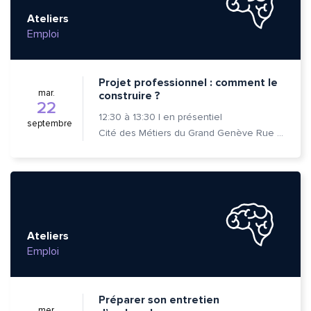
Ateliers
Emploi
Projet professionnel : comment le
mar.
construire ?
22
12:30
à
13:30
|
en présentiel
septembre
Cité des Métiers du Grand Genève Rue Prévost-Martin 6 1205 Genève
Ateliers
Quelle est la pertinence de cette page?
Emploi
Prénom et nom*
Préparer son entretien
mer.