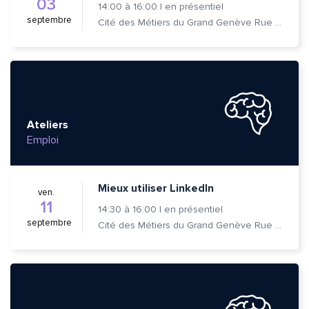
03
14:00
à
16:00
|
en présentiel
septembre
Cité des Métiers du Grand Genève Rue Prévost-Martin 6 1205 Genève
Ateliers
Emploi
Mieux utiliser LinkedIn
ven.
11
14:30
à
16:00
|
en présentiel
septembre
Cité des Métiers du Grand Genève Rue Prévost-Martin 6 1205 Genève