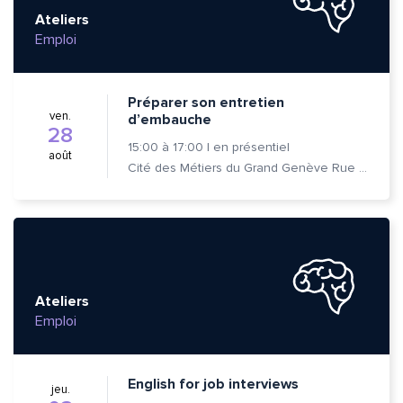
Ateliers
Emploi
Préparer son entretien
ven.
d’embauche
28
15:00
à
17:00
|
en présentiel
août
Cité des Métiers du Grand Genève Rue Prévost-Martin 6 1205 Genève
Ateliers
Emploi
English for job interviews
jeu.