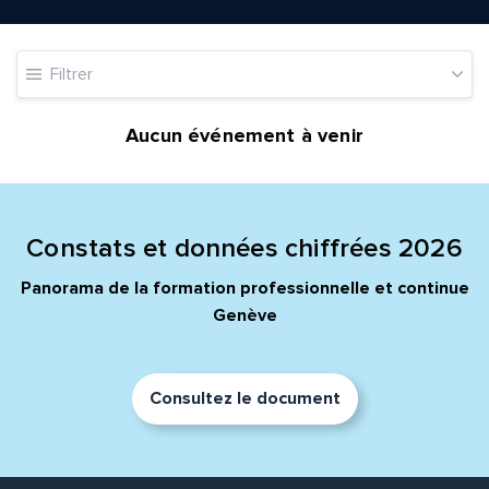
Adresse e-mail*
Filtrer
Message*
Commentaire*
Aucun événement à venir
Constats et données chiffrées 2026
Envoyer
Envoyer
Panorama de la formation professionnelle et continue
Genève
Consultez le document