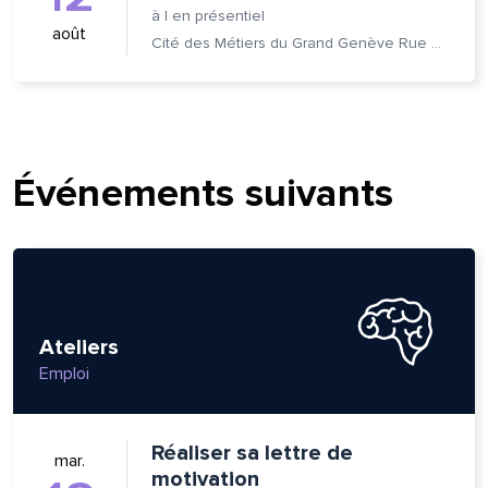
à
|
en présentiel
août
Cité des Métiers du Grand Genève Rue Prévost-Martin 6 1205 Genève
Événements suivants
Ateliers
Emploi
lle est la pertinence de ce
ge?
Réaliser sa lettre de
mar.
motivation