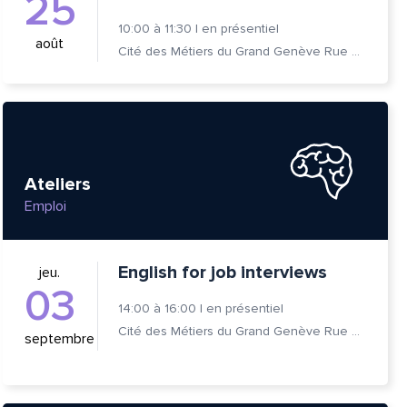
25
10:00
à
11:30
|
en présentiel
août
Cité des Métiers du Grand Genève Rue Prévost-Martin 6 1205 Genève
Ateliers
Emploi
English for job interviews
jeu.
03
14:00
à
16:00
|
en présentiel
Cité des Métiers du Grand Genève Rue Prévost-Martin 6 1205 Genève
septembre