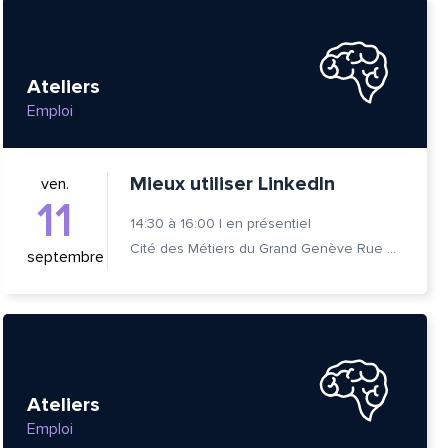
Ateliers
Emploi
Mieux utiliser LinkedIn
ven.
11
14:30
à
16:00
|
en présentiel
Cité des Métiers du Grand Genève Rue Prévost-Martin 6 1205 Genève
septembre
Ateliers
Emploi