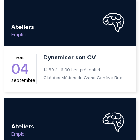
Ateliers
Emploi
Dynamiser son CV
ven.
04
14:30
à
16:00
|
en présentiel
Cité des Métiers du Grand Genève Rue Prévost-Martin 6 1205 Genève
septembre
Ateliers
Emploi