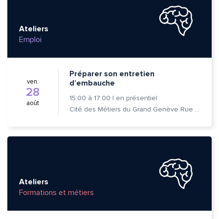
Ateliers
Emploi
Envoyer
Envoyer
Préparer son entretien
ven.
d’embauche
28
15:00
à
17:00
|
en présentiel
août
Cité des Métiers du Grand Genève Rue Prévost-Martin 6 1205 Genève
Ateliers
Formations et métiers