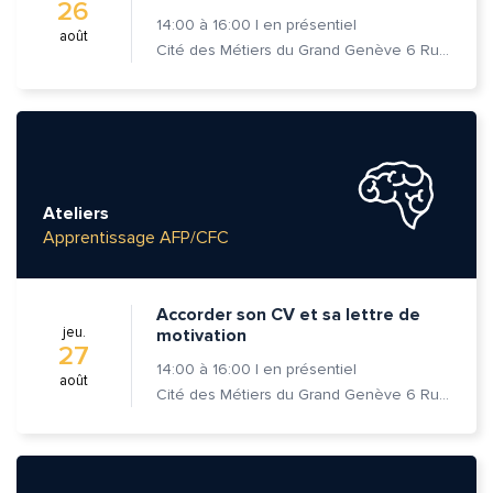
26
14:00
à
16:00
|
en présentiel
août
Cité des Métiers du Grand Genève 6 Rue Prévost-Martin 1205 Genève
Ateliers
Quelle est la pertinence de cette page?
Apprentissage AFP/CFC
Prénom et nom*
Accorder son CV et sa lettre de
jeu.
motivation
27
14:00
à
16:00
|
en présentiel
août
Adresse e-mail*
Cité des Métiers du Grand Genève 6 Rue Prévost-Martin 1205 Genève
Message*
Commentaire*