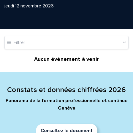
jeudi 12 novembre 2026
Quelle est la pertinence de cette page?
Filtrer
Prénom et nom*
Aucun événement à venir
Adresse e-mail*
Constats et données chiffrées 2026
Panorama de la formation professionnelle et continue
Message*
Commentaire*
Genève
Consultez le document