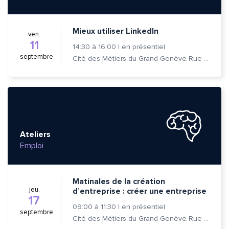
Mieux utiliser LinkedIn
ven.
11
14:30
à
16:00
|
en présentiel
septembre
Cité des Métiers du Grand Genève Rue Prévost-Martin 6 1205 Genève
Ateliers
Emploi
Matinales de la création
jeu.
d’entreprise : créer une entreprise
17
09:00
à
11:30
|
en présentiel
septembre
Cité des Métiers du Grand Genève Rue Prévost-Martin 6 1205 Genève