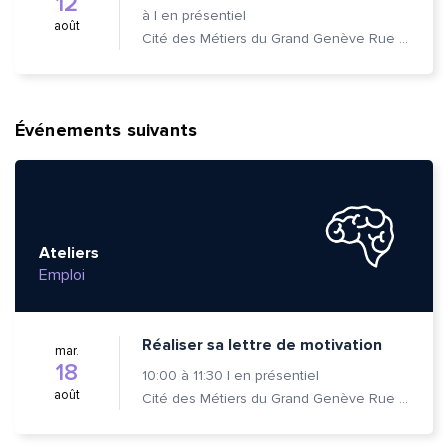
12
à
|
en présentiel
août
Cité des Métiers du Grand Genève Rue Prévost-Martin 6 1205 Genève
Événements suivants
Ateliers
Emploi
Réaliser sa lettre de motivation
mar.
18
10:00
à
11:30
|
en présentiel
août
Cité des Métiers du Grand Genève Rue Prévost-Martin 6 1205 Genève