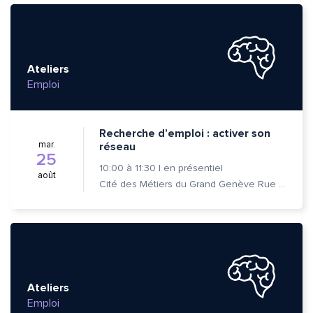
Ateliers
Emploi
Recherche d’emploi : activer son
mar.
réseau
25
10:00
à
11:30
|
en présentiel
août
Cité des Métiers du Grand Genève Rue Prévost-Martin 6 1205 Genève
Ateliers
Emploi