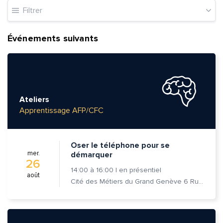
Filtrer
Événements suivants
Ateliers
Apprentissage AFP/CFC
Oser le téléphone pour se
mer.
démarquer
26
14:00
à
16:00
|
en présentiel
août
Cité des Métiers du Grand Genève 6 Rue Prévost-Martin 1205 Genève