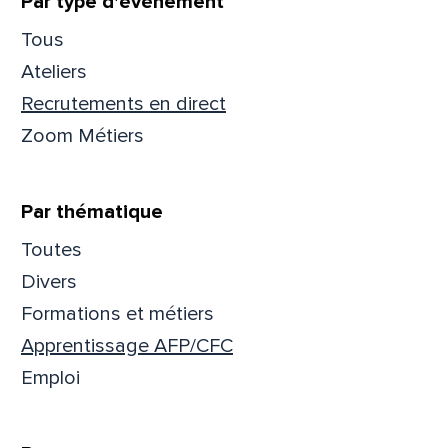
Filtrer
Par type d'événement
Tous
Ateliers
Recrutements en direct
Que
Zoom Métiers
pa
Par thématique
Prén
Toutes
Divers
Formations et métiers
Adres
Apprentissage AFP/CFC
Emploi
Mess
Comm