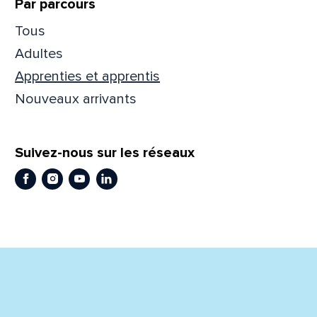
Par parcours
Tous
Adultes
Apprenties et apprentis
En
En
Nouveaux arrivants
Suivez-nous sur les réseaux
Facebook
Instagram
Youtube
LinkedIn