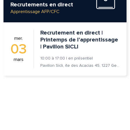
Recrutements en direct
Apprentissage AFP/CFC
lle est la pertinence de ce
Recrutement en direct |
mer.
Printemps de l’apprentissage
ge?
03
| Pavillon SICLI
10:00
à
17:00
|
en présentiel
mars
om et nom*
Pavillon Sicli, rte des Acacias 45, 1227 Genève
se e-mail*
age*
entaire*