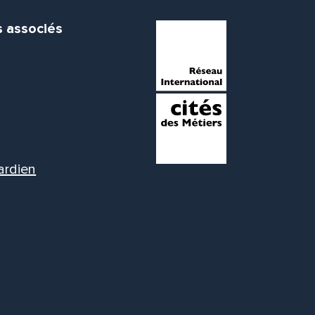
s associés
ardien