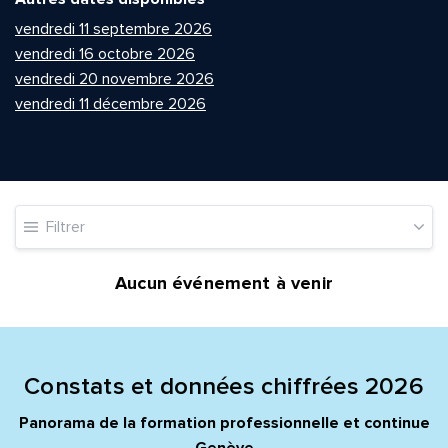
vendredi 11 septembre 2026
vendredi 16 octobre 2026
vendredi 20 novembre 2026
vendredi 11 décembre 2026
Quelle est la pertinence de cette page?
Filtrer
Prénom et nom*
Aucun événement à venir
Adresse e-mail*
Constats et données chiffrées 2026
Message*
Commentaire*
Panorama de la formation professionnelle et continue