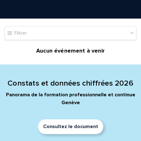
Quelle est la pertinence de cette page?
Filtrer
Aucun événement à venir
Prénom et nom*
Adresse e-mail*
Constats et données chiffrées 2026
Panorama de la formation professionnelle et continue
Genève
Message*
Commentaire*
Consultez le document