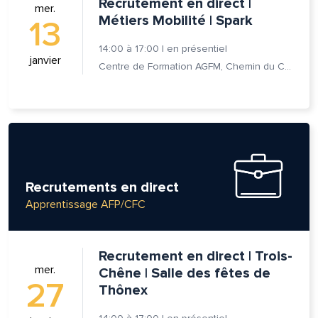
Recrutement en direct |
mer.
Métiers Mobilité | Spark
om et nom*
13
14:00
à
17:00
|
en présentiel
janvier
Centre de Formation AGFM, Chemin du Champ-des-Filles 6A 1er étage, 1228 Plan-les-Ouates
se e-mail*
age*
entaire*
Recrutements en direct
Apprentissage AFP/CFC
Recrutement en direct | Trois-
voyer
voyer
mer.
Chêne | Salle des fêtes de
27
Thônex