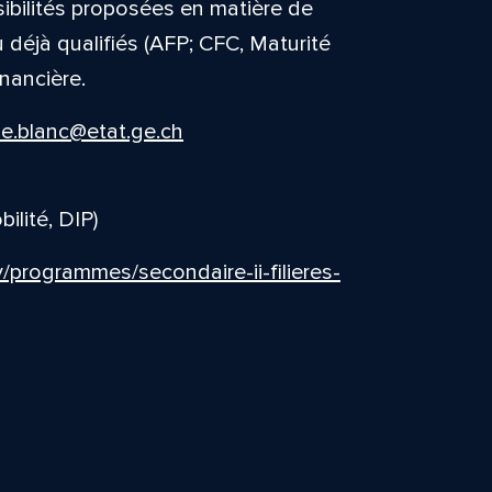
sibilités proposées en matière de
 déjà qualifiés (AFP; CFC, Maturité
inancière.
e.blanc@etat.ge.ch
ilité, DIP)
y/programmes/secondaire-ii-filieres-