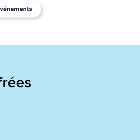
’événements
frées