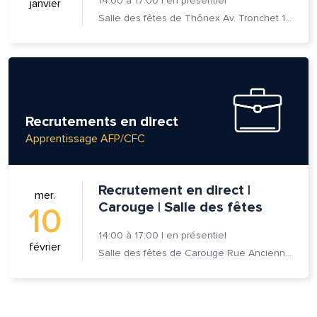
14:00
à
17:00
|
en présentiel
janvier
Salle des fêtes de Thônex Av. Tronchet 18 - 1226 Thônex
Recrutements en direct
Apprentissage AFP/CFC
Recrutement en direct |
mer.
Carouge | Salle des fêtes
10
14:00
à
17:00
|
en présentiel
février
Salle des fêtes de Carouge Rue Ancienne 37, 1227 Carouge