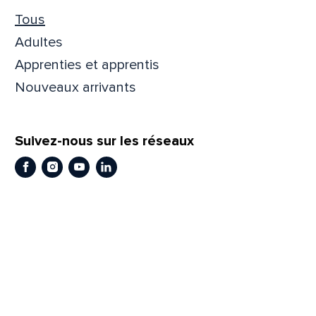
Tous
Prén
Adultes
Apprenties et apprentis
Adres
Nouveaux arrivants
Suivez-nous sur les réseaux
Mess
Comm
Facebook
Instagram
Youtube
LinkedIn
En
En