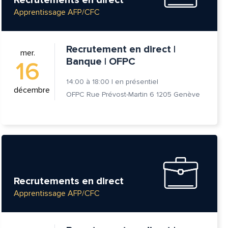
Apprentissage AFP/CFC
Recrutement en direct |
mer.
Banque | OFPC
16
14:00
à
18:00
|
en présentiel
décembre
OFPC Rue Prévost-Martin 6 1205 Genève
Recrutements en direct
tte
Apprentissage AFP/CFC