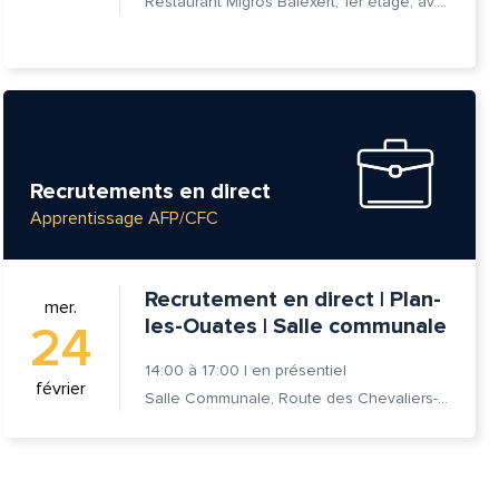
Restaurant Migros Balexert, 1er étage, av. Louis-Casaï 27, 1209 Vernier
Recrutements en direct
Apprentissage AFP/CFC
Recrutement en direct | Plan-
mer.
les-Ouates | Salle communale
24
14:00
à
17:00
|
en présentiel
février
Salle Communale, Route des Chevaliers-de-Malte 7, 1228 Plan-les-Ouates