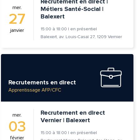
Recrutement en direct |
mer.
Métiers Santé-Social |
27
Balexert
15:00
à
18:00
|
en présentiel
janvier
Balexert, av. Louis-Casaï 27, 1209 Vernier
Recrutements en direct
Apprentissage AFP/CFC
Recrutement en direct
mer.
Vernier | Balexert
03
15:00
à
18:00
|
en présentiel
février