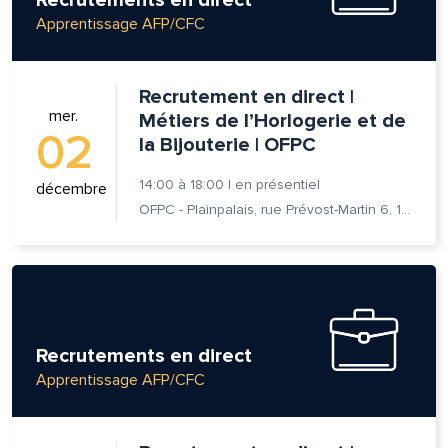
Apprentissage AFP/CFC
Recrutement en direct |
mer.
Métiers de l’Horlogerie et de
02
la Bijouterie | OFPC
14:00
à
18:00
|
en présentiel
décembre
OFPC - Plainpalais, rue Prévost-Martin 6, 1205 Genève
Recrutements en direct
lle est la pertinence de ce
Apprentissage AFP/CFC
ge?