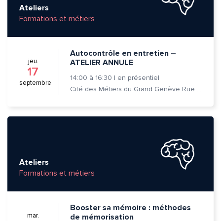
Ateliers
Formations et métiers
Autocontrôle en entretien –
jeu.
ATELIER ANNULE
17
14:00
à
16:30
|
en présentiel
septembre
Cité des Métiers du Grand Genève Rue Prévost-Martin 6 1205 Genève
Ateliers
Formations et métiers
Quelle est la pertinence de cette page?
Booster sa mémoire : méthodes
Prénom et nom*
mar.
de mémorisation