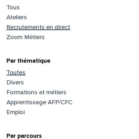
Tous
Ateliers
Recrutements en direct
Que
Zoom Métiers
pa
Par thématique
Prén
Toutes
Divers
Formations et métiers
Adres
Apprentissage AFP/CFC
Emploi
Mess
Comm
Par parcours