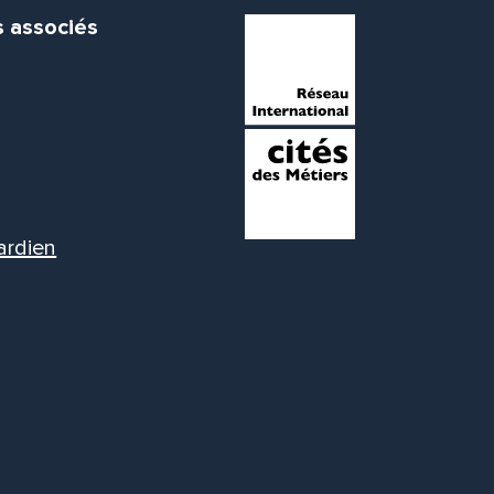
s associés
ardien