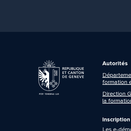
Autorités
Département
formation e
Direction G
la formatio
Inscriptio
Les e-déma