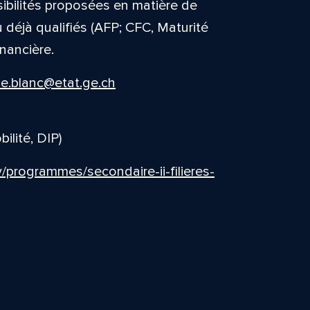
sibilités proposées en matière de
 déjà qualifiés (AFP; CFC, Maturité
inancière.
e.blanc@etat.ge.ch
ilité, DIP)
y/programmes/secondaire-ii-filieres-