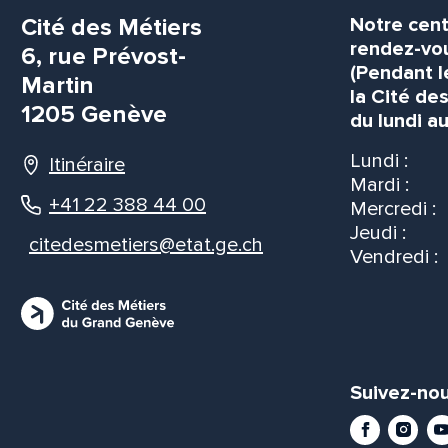
Cité des Métiers
Notre cent
rendez-vou
6, rue Prévost-
(Pendant l
Martin
la Cité de
1205 Genève
du lundi au
Lundi :
Itinéraire
Mardi :
+41 22 388 44 00
Mercredi :
Jeudi :
citedesmetiers@etat.ge.ch
Vendredi :
Suivez-nou
Facebook
Instag
Yo