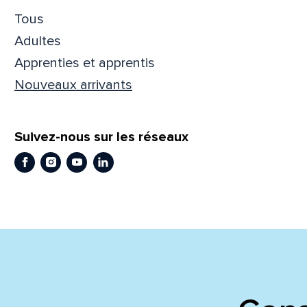
Tous
Adultes
Apprenties et apprentis
En
En
Nouveaux arrivants
Suivez-nous sur les réseaux
Facebook
Instagram
Youtube
LinkedIn