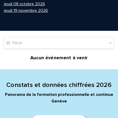
jeudi 08 octobre 2026
jeudi 19 novembre 2026
Quelle est la pertinence de cette page?
Filtrer
Prénom et nom*
Aucun événement à venir
Adresse e-mail*
Constats et données chiffrées 2026
Message*
Commentaire*
Panorama de la formation professionnelle et continue
Genève