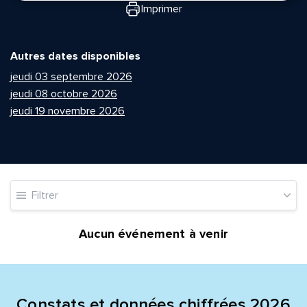
Imprimer
Autres dates disponibles
jeudi 03 septembre 2026
jeudi 08 octobre 2026
jeudi 19 novembre 2026
Quelle est la pertinence de cette page?
Prénom et nom*
Filtrer
Adresse e-mail*
Aucun événement à venir
Message*
Commentaire*
Constats et données chiffrées 2026