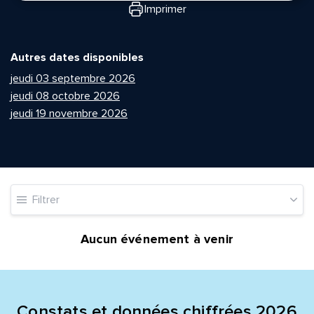
Imprimer
Autres dates disponibles
jeudi 03 septembre 2026
jeudi 08 octobre 2026
jeudi 19 novembre 2026
Quelle est la pertinence de cette page?
Prénom et nom*
Filtrer
Adresse e-mail*
Aucun événement à venir
Message*
Commentaire*
Constats et données chiffrées 2026