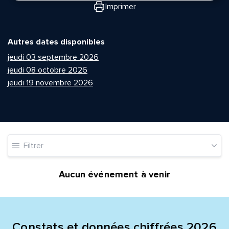
Imprimer
Autres dates disponibles
jeudi 03 septembre 2026
jeudi 08 octobre 2026
jeudi 19 novembre 2026
Quelle est la pertinence de cette page?
Prénom et nom*
Filtrer
Adresse e-mail*
Aucun événement à venir
Message*
Commentaire*
Constats et données chiffrées 2026