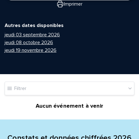
Imprimer
Autres dates disponibles
jeudi 03 septembre 2026
jeudi 08 octobre 2026
jeudi 19 novembre 2026
Quelle est la pertinence de cette page?
Prénom et nom*
Filtrer
Adresse e-mail*
Aucun événement à venir
Message*
Commentaire*
Constats et données chiffrées 2026