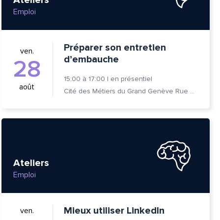
Emploi
Préparer son entretien
ven.
d’embauche
28
15:00
à
17:00
|
en présentiel
août
Cité des Métiers du Grand Genève Rue Prévost-Martin 6 1205 Genève
Ateliers
Emploi
tte
Mieux utiliser LinkedIn
ven.