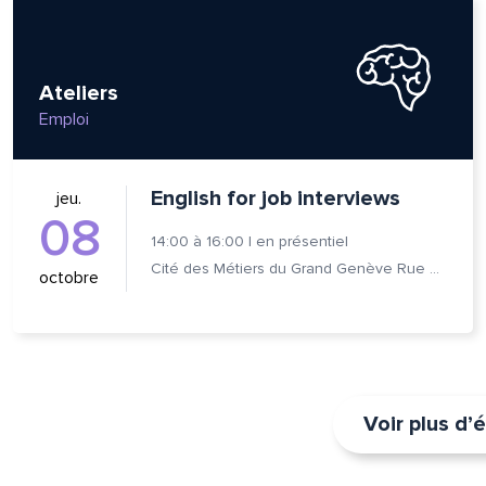
Ateliers
Emploi
English for job interviews
jeu.
08
14:00
à
16:00
|
en présentiel
Cité des Métiers du Grand Genève Rue Prévost-Martin 6 1205 Genève
octobre
Voir plus d