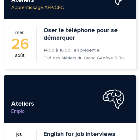
Apprentissage AFP/CFC
Oser le téléphone pour se
mer.
démarquer
26
14:00
à
16:00
|
en présentiel
août
Cité des Métiers du Grand Genève 6 Rue Prévost-Martin 1205 Genève
Ateliers
Emploi
lle est la pertinence de ce
ge?
English for job interviews
jeu.