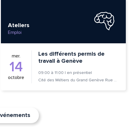
Ateliers
Emploi
Les différents permis de
mer.
travail à Genève
14
09:00
à
11:00
|
en présentiel
octobre
Cité des Métiers du Grand Genève Rue Prévost-Martin 6 1205 Genève
’événements