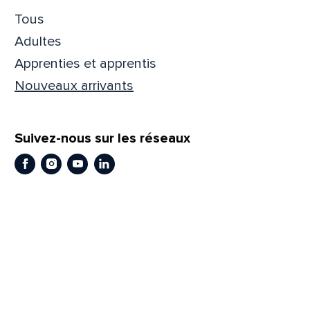
Tous
Prén
Adultes
Apprenties et apprentis
Adres
Nouveaux arrivants
Suivez-nous sur les réseaux
Mess
Comm
Facebook
Instagram
Youtube
LinkedIn
En
En