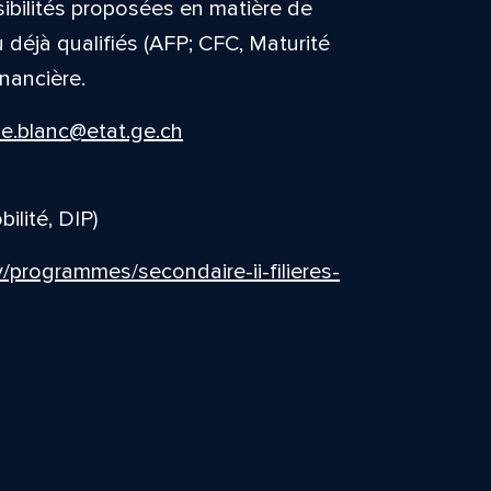
sibilités proposées en matière de
 déjà qualifiés (AFP; CFC, Maturité
inancière.
e.blanc@etat.ge.ch
ilité, DIP)
y/programmes/secondaire-ii-filieres-