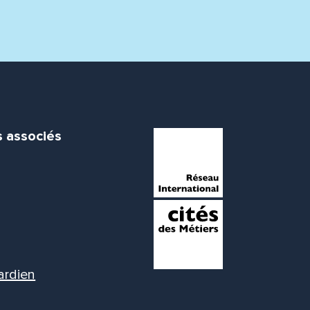
s associés
ardien