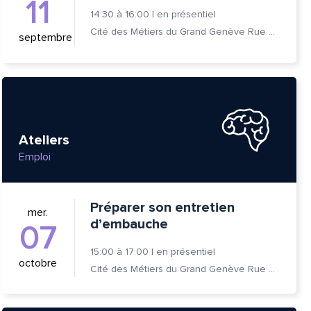
11
14:30
à
16:00
|
en présentiel
Cité des Métiers du Grand Genève Rue Prévost-Martin 6 1205 Genève
septembre
Ateliers
Emploi
Préparer son entretien
mer.
d’embauche
07
15:00
à
17:00
|
en présentiel
octobre
Cité des Métiers du Grand Genève Rue Prévost-Martin 6 1205 Genève