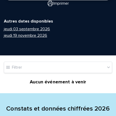
Imprimer
Autres dates disponibles
jeudi 03 septembre 2026
jeudi 19 novembre 2026
Quelle est la pertinence de cette page?
Prénom et nom*
Filtrer
Aucun événement à venir
Adresse e-mail*
Message*
Commentaire*
Constats et données chiffrées 2026