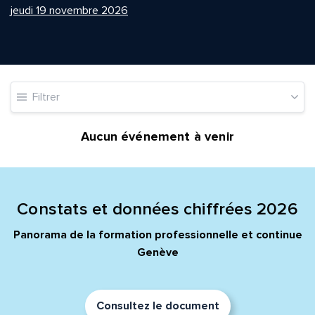
jeudi 19 novembre 2026
Quelle est la pertinence de cette page?
Filtrer
Prénom et nom*
Aucun événement à venir
Adresse e-mail*
Constats et données chiffrées 2026
Panorama de la formation professionnelle et continue
Message*
Commentaire*
Genève
Consultez le document