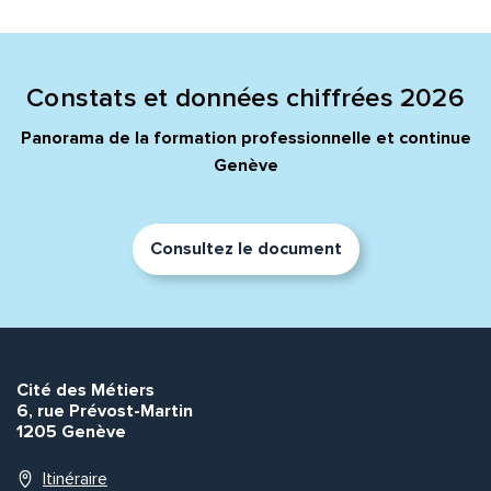
Quelle est la pertinence de cette page?
Prénom et nom*
Constats et données chiffrées 2026
Panorama de la formation professionnelle et continue
Genève
Adresse e-mail*
Consultez le document
Message*
Commentaire*
Cité des Métiers
6, rue Prévost-Martin
1205 Genève
Envoyer
Envoyer
Itinéraire