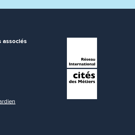
s associés
ardien