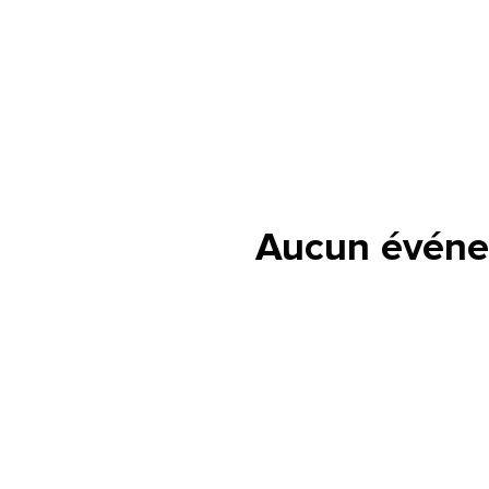
Aucun événe
lle est la pertinence de ce
ge?