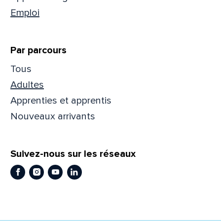
Emploi
Prén
Par parcours
Adres
Tous
Adultes
Apprenties et apprentis
Mess
Comm
Nouveaux arrivants
Suivez-nous sur les réseaux
Facebook
Instagram
Youtube
LinkedIn
En
En