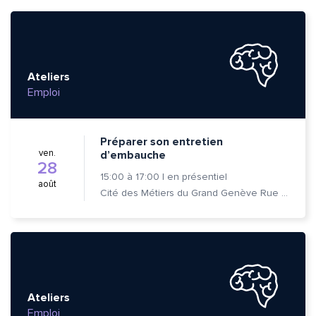
Ateliers
Emploi
Préparer son entretien
ven.
d’embauche
28
15:00
à
17:00
|
en présentiel
août
Cité des Métiers du Grand Genève Rue Prévost-Martin 6 1205 Genève
Ateliers
Emploi