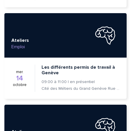
Ateliers
Emploi
Les différents permis de travail à
mer.
Genève
14
09:00
à
11:00
|
en présentiel
octobre
Cité des Métiers du Grand Genève Rue Prévost-Martin 6 1205 Genève