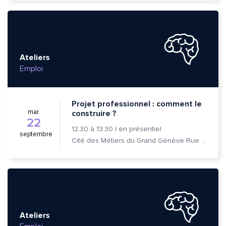
Ateliers
Emploi
Projet professionnel : comment le
mar.
construire ?
22
12:30
à
13:30
|
en présentiel
septembre
Cité des Métiers du Grand Genève Rue Prévost-Martin 6 1205 Genève
Quelle est la pertinence de cette page?
Ateliers