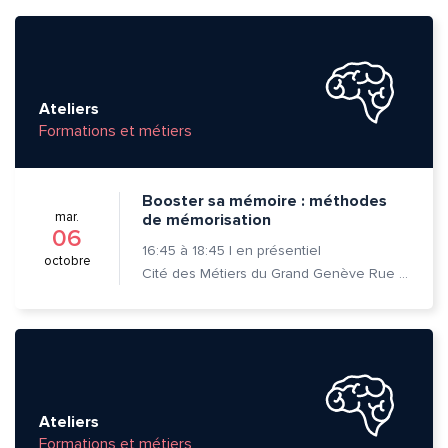
Ateliers
Formations et métiers
Booster sa mémoire : méthodes
mar.
de mémorisation
06
16:45
à
18:45
|
en présentiel
octobre
Cité des Métiers du Grand Genève Rue Prévost-Martin 6 1205 Genève
Quelle est la pertinence de cette page?
Prénom et nom*
Ateliers
Formations et métiers