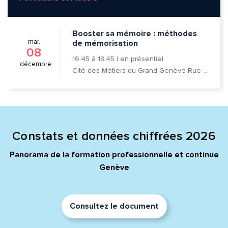
Adresse e-mail*
Booster sa mémoire : méthodes
mar.
de mémorisation
08
Message*
Commentaire*
16:45
à
18:45
|
en présentiel
décembre
Cité des Métiers du Grand Genève Rue Prévost-Martin 6 1205 Genève
Envoyer
Envoyer
Constats et données chiffrées 2026
Panorama de la formation professionnelle et continue
Genève
Consultez le document