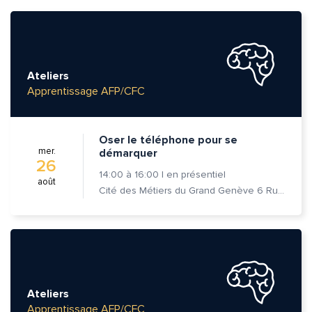
Ateliers
Apprentissage AFP/CFC
Oser le téléphone pour se
mer.
démarquer
26
14:00
à
16:00
|
en présentiel
août
Cité des Métiers du Grand Genève 6 Rue Prévost-Martin 1205 Genève
Ateliers
Apprentissage AFP/CFC