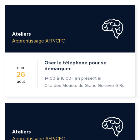
Ateliers
Apprentissage AFP/CFC
Oser le téléphone pour se
mer.
démarquer
26
14:00
à
16:00
|
en présentiel
août
Cité des Métiers du Grand Genève 6 Rue Prévost-Martin 1205 Genève
Ateliers
Apprentissage AFP/CFC