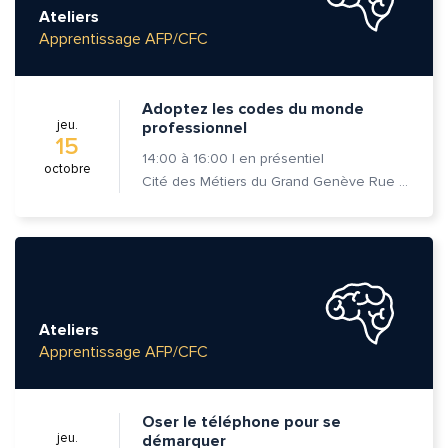
Ateliers
Apprentissage AFP/CFC
Prénom et nom*
Adoptez les codes du monde
Adresse e-mail*
jeu.
professionnel
15
14:00
à
16:00
|
en présentiel
octobre
Cité des Métiers du Grand Genève Rue Prévost-Martin 6 1205 Genève
Message*
Commentaire*
Ateliers
Apprentissage AFP/CFC
Envoyer
Envoyer
Oser le téléphone pour se
jeu.
démarquer