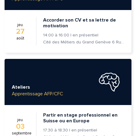
Accorder son CV et sa lettre de
jeu.
motivation
27
14:00
à
16:00
|
en présentiel
août
Cité des Métiers du Grand Genève 6 Rue Prévost-Martin 1205 Genève
Ateliers
Apprentissage AFP/CFC
Partir en stage professionnel en
jeu.
Suisse ou en Europe
03
17:30
à
18:30
|
en présentiel
septembre