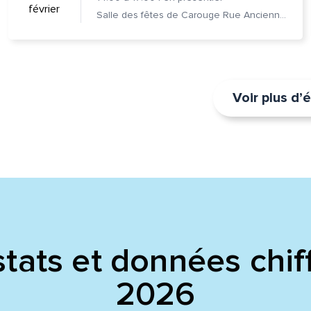
février
Salle des fêtes de Carouge Rue Ancienne 37, 1227 Carouge
Voir plus d
tats et données chif
2026