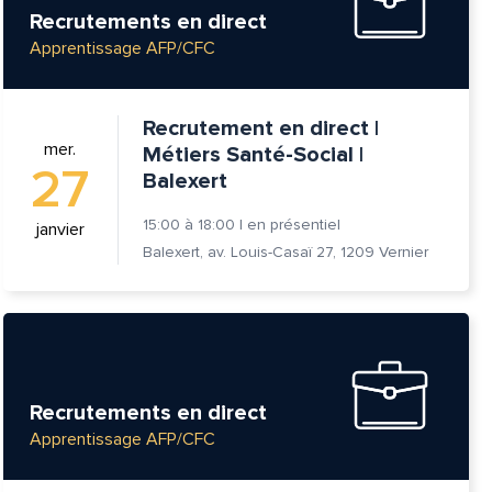
Recrutements en direct
Apprentissage AFP/CFC
Recrutement en direct |
mer.
Métiers Santé-Social |
27
Balexert
15:00
à
18:00
|
en présentiel
janvier
Balexert, av. Louis-Casaï 27, 1209 Vernier
tte
Recrutements en direct
Apprentissage AFP/CFC