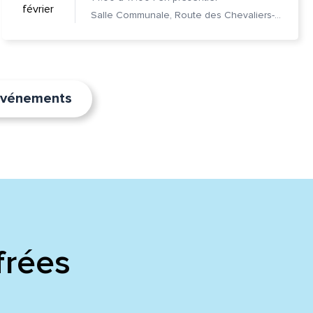
février
Salle Communale, Route des Chevaliers-de-Malte 7, 1228 Plan-les-Ouates
’événements
frées