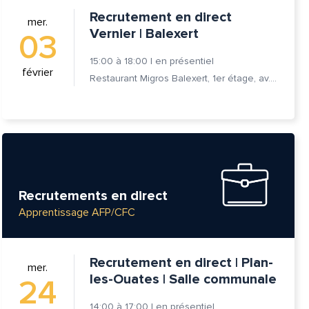
Recrutement en direct
mer.
Vernier | Balexert
03
15:00
à
18:00
|
en présentiel
février
Restaurant Migros Balexert, 1er étage, av. Louis-Casaï 27, 1209 Vernier
Recrutements en direct
Apprentissage AFP/CFC
Recrutement en direct | Plan-
mer.
les-Ouates | Salle communale
24
14:00
à
17:00
|
en présentiel