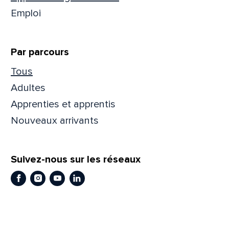
Emploi
Par parcours
Tous
Adultes
Apprenties et apprentis
Nouveaux arrivants
Que
Suivez-nous sur les réseaux
pa
Facebook
Instagram
Youtube
LinkedIn
Prén