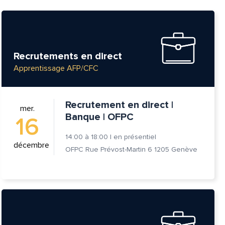
Recrutements en direct
Apprentissage AFP/CFC
Recrutement en direct |
mer.
Banque | OFPC
16
14:00
à
18:00
|
en présentiel
décembre
OFPC Rue Prévost-Martin 6 1205 Genève