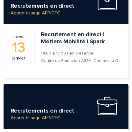
Recrutements en direct
Apprentissage AFP/CFC
Recrutement en direct |
mer.
Métiers Mobilité | Spark
13
14:00
à
17:00
|
en présentiel
janvier
Centre de Formation AGFM, Chemin du Champ-des-Filles 6A 1er étage, 1228 Plan-les-Ouates
lle est la pertinence de ce
ge?
Recrutements en direct
om et nom*
Apprentissage AFP/CFC