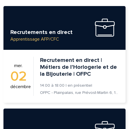
Recrutements en direct
Apprentissage AFP/CFC
Recrutement en direct |
mer.
Métiers de l’Horlogerie et de
02
la Bijouterie | OFPC
14:00
à
18:00
|
en présentiel
décembre
OFPC - Plainpalais, rue Prévost-Martin 6, 1205 Genève