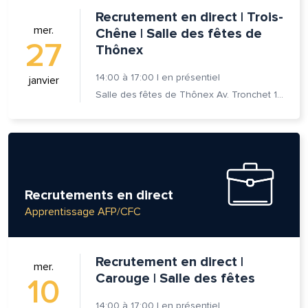
Recrutement en direct | Trois-
se e-mail*
mer.
Chêne | Salle des fêtes de
27
Thônex
14:00
à
17:00
|
en présentiel
janvier
age*
entaire*
Salle des fêtes de Thônex Av. Tronchet 18 - 1226 Thônex
Recrutements en direct
voyer
voyer
Apprentissage AFP/CFC
Recrutement en direct |
mer.
Carouge | Salle des fêtes
10
14:00
à
17:00
|
en présentiel