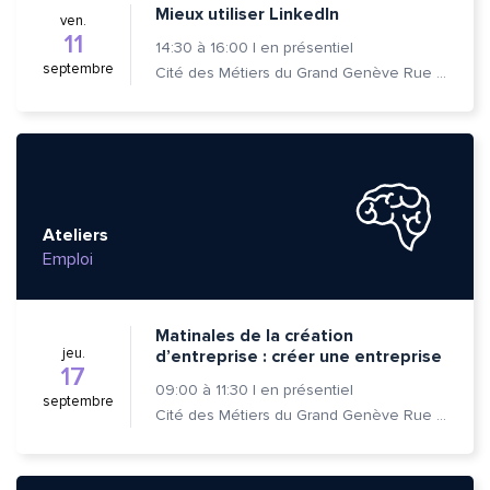
Mieux utiliser LinkedIn
ven.
11
14:30
à
16:00
|
en présentiel
septembre
Cité des Métiers du Grand Genève Rue Prévost-Martin 6 1205 Genève
Ateliers
Emploi
Matinales de la création
jeu.
d’entreprise : créer une entreprise
17
09:00
à
11:30
|
en présentiel
septembre
Cité des Métiers du Grand Genève Rue Prévost-Martin 6 1205 Genève