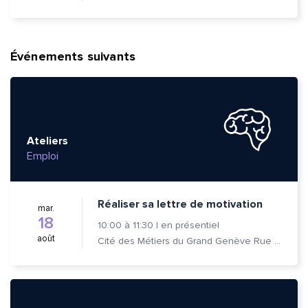
Événements suivants
Ateliers
Emploi
Réaliser sa lettre de motivation
mar.
18
10:00
à
11:30
|
en présentiel
août
Cité des Métiers du Grand Genève Rue Prévost-Martin 6 1205 Genève