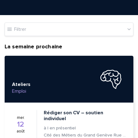
Filtrer
La semaine prochaine
Ateliers
Emploi
Rédiger son CV – soutien
mer.
individuel
12
à
|
en présentiel
août
Cité des Métiers du Grand Genève Rue Prévost-Martin 6 1205 Genève