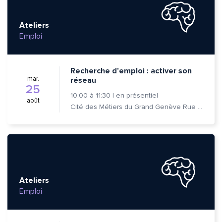
Ateliers
Emploi
Recherche d’emploi : activer son
mar.
réseau
25
10:00
à
11:30
|
en présentiel
août
Cité des Métiers du Grand Genève Rue Prévost-Martin 6 1205 Genève
Ateliers
Emploi